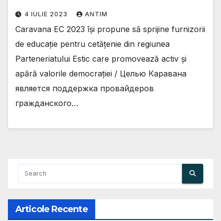
тренеров в караване
4 IULIE 2023
ANTIM
гражданского образования
Caravana EC 2023 își propune să sprijine furnizorii
EENCE
de educație pentru cetățenie din regiunea
Parteneriatului Estic care promovează activ și
apără valorile democrației / Целью Каравана
является поддержка провайдеров
гражданского…
Articole Recente