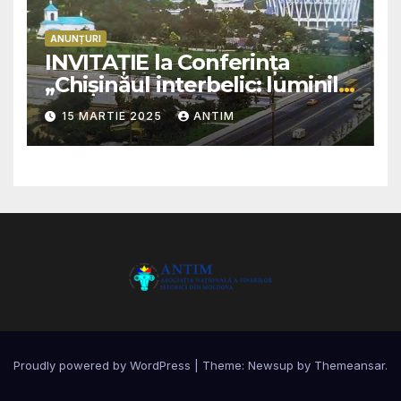
ANUNȚURI
INVITAȚIE la Conferința
„Chișinăul interbelic: luminile
și umbrele unei epoci –
15 MARTIE 2025
ANTIM
istorie, educație, cultură și
transformări sociale”
Proudly powered by WordPress
|
Theme: Newsup by
Themeansar
.