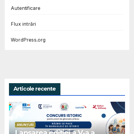
Autentificare
Flux intrări
WordPress.org
Articole recente
ANUNȚURI
Lansarea ediției a V-a a