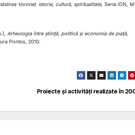
stirea Voroneţ. Istorie, cultură, spiritualitate
, Seria IDN, M
s.),
Arheologia între ştiinţă, politică şi economia de piaţă
,
tura Pontos, 2010.
Proiecte şi activităţi realizate în 2