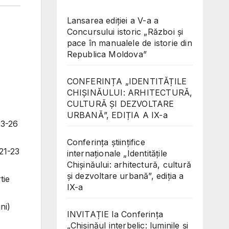
Lansarea ediției a V-a a
Concursului istoric „Război și
pace în manualele de istorie din
Republica Moldova”
CONFERINȚA „IDENTITĂȚILE
CHIȘINĂULUI: ARHITECTURĂ,
CULTURĂ ȘI DEZVOLTARE
URBANĂ”, EDIȚIA A IX-a
23-26
Conferinţa științifice
 21-23
internaționale „Identitățile
Chișinăului: arhitectură, cultură
și dezvoltare urbană”, ediția a
tie
IX-a
ni)
INVITAȚIE la Conferința
„Chișinăul interbelic: luminile și