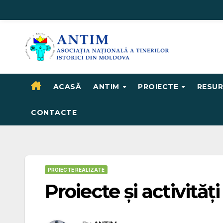
Skip
to
content
ACASĂ
ANTIM
PROIECTE
RESU
CONTACTE
PROIECTE REALIZATE
Proiecte şi activităţi