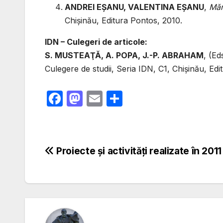
ANDREI EŞANU, VALENTINA EŞANU
,
Mănă
Chişinău, Editura Pontos, 2010.
IDN – Culegeri de articole:
S. MUSTEAŢĂ, A. POPA, J.-P. ABRAHAM
, (Ed
Culegere de studii, Seria IDN, C1, Chişinău, Edi
F
M
E
P
a
a
m
ar
c
st
ail
ta
e
o
je
Navigare
Proiecte şi activităţi realizate în 2011
b
d
a
în
o
o
z
o
n
ă
articole
k