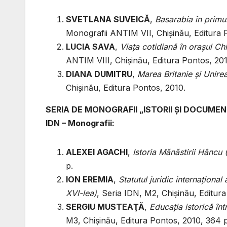
SVETLANA SUVEICĂ
,
Basarabia în primu
Monografii ANTIM VII, Chişinău, Editura 
LUCIA SAVA
,
Viaţa cotidiană în oraşul Ch
ANTIM VIII, Chişinău, Editura Pontos, 201
DIANA DUMITRU
,
Marea Britanie şi Unire
Chişinău, Editura Pontos, 2010.
SERIA DE MONOGRAFII „ISTORII ŞI DOCUME
IDN – Monografii:
ALEXEI AGACHI
,
Istoria Mănăstirii Hâncu
p.
ION EREMIA
,
Statutul juridic internaţional
XVI-lea)
, Seria IDN, M2, Chişinău, Editura
SERGIU MUSTEAŢĂ
,
Educaţia istorică înt
M3, Chişinău, Editura Pontos, 2010, 364 