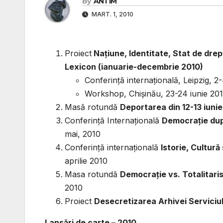
By
ANTIM
MART. 1, 2010
Proiect
Naţiune, Identitate, Stat de drept
Lexicon (ianuarie-decembrie 2010)
Conferinţă internaţională, Leipzig, 
Workshop, Chişinău, 23-24 iunie 20
Masă rotundă
Deportarea din 12-13 iunie
Conferinţă Internaţională
Democraţie după
mai, 2010
Conferinţă internaţională
Istorie, Cultură
aprilie 2010
Masa rotundă
Democraţie vs. Totalitarism
2010
Proiect
Desecretizarea Arhivei Serviciul
Lansări de carte – 2010