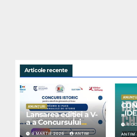
Articole recente
ANUNȚU
CON
ANUNȚURI
„ID
Lansarea ediției a V-
CHI
a a Concursului
8 O
ARH
istoric „Război și
9 MARTIE 2026
ANTIM
CUL
ANTIM