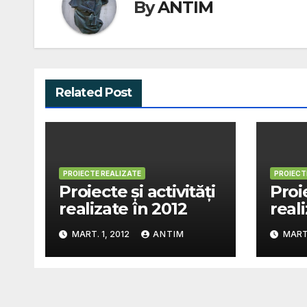
By
ANTIM
Related Post
PROIECTE REALIZATE
PROIECT
Proiecte şi activităţi
Proie
realizate în 2012
reali
MART. 1, 2012
ANTIM
MART.