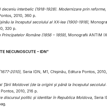
l deceniu interbelic (1918-1928). Modernizare prin reforme
,
Pontos, 2010, 360 p.
işinău la începutul secolului al XX-lea (1900-1918)
, Monograf
0, 320 p.
a Principatelor Române (1856 – 1859)
, Monografii ANTIM IX
NTE NECUNOSCUTE – IDN”
 (1677-2010)
, Seria IDN, M1, Chişinău, Editura Pontos, 2010
 al Ţării Moldovei (de la origini şi până la începutul secolului 
 Pontos, 2010, 216 p.
re discursul politic şi identitar în Republica Moldova
, Seria 
pag.