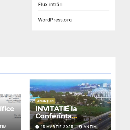
Flux intrări
WordPress.org
ANUNȚURI
ifice
INVITAȚIE la
Conferința
„Chișinăul
TIM
15 MARTIE 2025
ANTIM