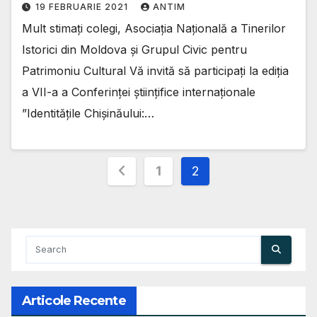
19 FEBRUARIE 2021
ANTIM
Mult stimați colegi, Asociaţia Naţională a Tinerilor
Istorici din Moldova și Grupul Civic pentru
Patrimoniu Cultural Vă invită să participaţi la ediția
a VII-a a Conferinţei științifice internaționale
”Identitățile Chișinăului:…
Paginație
1
2
articole
Articole Recente