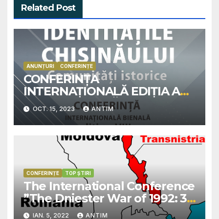
Related Post
ANUNȚURI
CONFERINȚE
CONFERINȚA
INTERNAȚIONALĂ EDIȚIA A
VIII-a, „IDENTITĂȚILE
OCT. 15, 2023
ANTIM
CHIȘINĂULUI: COMUNITĂȚI
ISTORICE”
CONFERINȚE
TOP ȘTIRI
The International Conference
”The Dniester War of 1992: 30
Years After…”, on March 4-5
IAN. 5, 2022
ANTIM