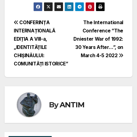
a
a
m
ar
c
st
ail
ta
e
o
je
Navigare
CONFERINȚA
The International
b
d
a
INTERNAȚIONALĂ
Conference ”The
în
o
o
z
EDIȚIA A VIII-a,
Dniester War of 1992:
articole
o
n
ă
„IDENTITĂȚILE
30 Years After…”, on
CHIȘINĂULUI:
March 4-5 2022
k
COMUNITĂȚI ISTORICE”
By
ANTIM