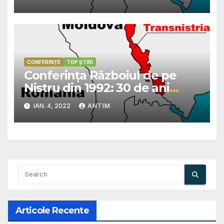
2022
CONFERINȚE
TOP ȘTIRI
Conferința Războiul de pe
Nistru din 1992: 30 de ani
după…, care va avea loc la
IAN. 4, 2022
ANTIM
Chișinău, în perioada 4-5
martie 2022
Articole Recente