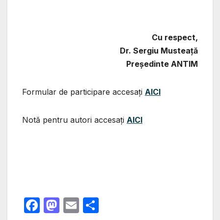
Cu respect,
Dr. Sergiu Musteaţă
Preşedinte ANTIM
Formular de participare accesați
AICI
Notă pentru autori accesați
AICI
F
M
E
P