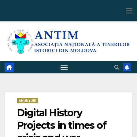
Skip
to
content
ANUNȚURI
Digital History
Projects in times of