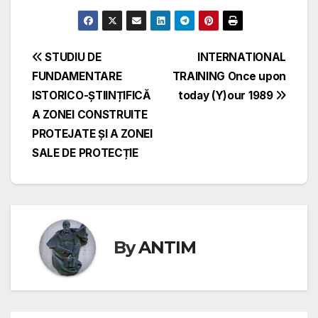
a
a
m
ar
c
st
ail
ta
e
o
je
Navigare
STUDIU DE
INTERNATIONAL
b
d
a
FUNDAMENTARE
TRAINING Once upon
în
o
o
z
ISTORICO-ȘTIINȚIFICĂ
today (Y)our 1989
articole
o
n
ă
A ZONEI CONSTRUITE
PROTEJATE ȘI A ZONEI
k
SALE DE PROTECȚIE
By
ANTIM