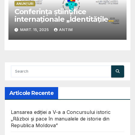
ANUNȚURI
Conferinţa științifice
internaționale „Identitățile
Chișinăului: arhitectură,
MART. 15, 2025
ANTIM
cultură și dezvoltare urbană”,
ediția a IX-a
Articole Recente
Lansarea ediției a V-a a Concursului istoric
„Război și pace în manualele de istorie din
Republica Moldova”