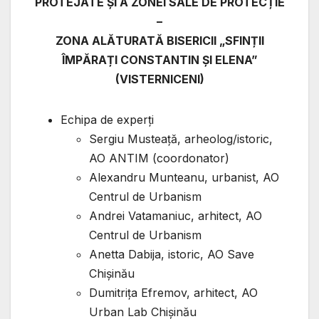
PROTEJATE ȘI A ZONEI SALE DE PROTECȚIE
–
ZONA ALĂTURATĂ BISERICII „SFINȚII
ÎMPĂRAȚI CONSTANTIN ȘI ELENA”
(VISTERNICENI)
Echipa de experți
Sergiu Musteață, arheolog/istoric,
AO ANTIM (coordonator)
Alexandru Munteanu, urbanist, AO
Centrul de Urbanism
Andrei Vatamaniuc, arhitect, AO
Centrul de Urbanism
Anetta Dabija, istoric, AO Save
Chișinău
Dumitrița Efremov, arhitect, AO
Urban Lab Chișinău