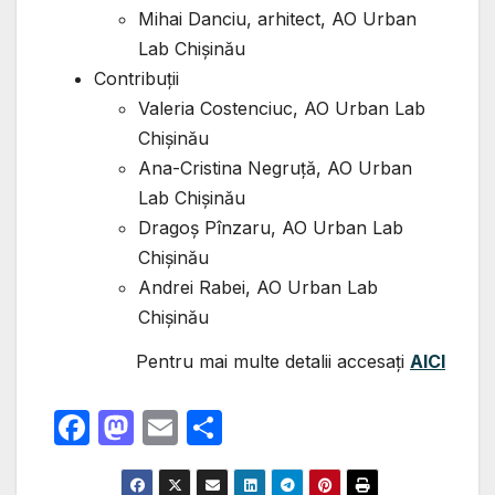
Mihai Danciu, arhitect, AO Urban
Lab Chișinău
Contribuții
Valeria Costenciuc, AO Urban Lab
Chișinău
Ana-Cristina Negruță, AO Urban
Lab Chișinău
Dragoș Pînzaru, AO Urban Lab
Chișinău
Andrei Rabei, AO Urban Lab
Chișinău
Pentru mai multe detalii accesați
AICI
F
M
E
P
a
a
m
ar