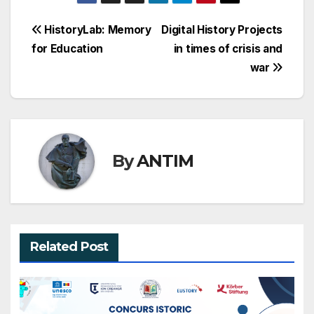
c
st
ail
ta
e
o
je
Navigare
HistoryLab: Memory
Digital History Projects
b
d
a
for Education
in times of crisis and
în
o
o
z
war
articole
o
n
ă
k
By
ANTIM
Related Post